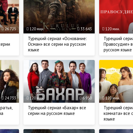
26 725
120 мин.
33 643
120 мин.
Турецкий сериал «Основание:
Турецкий сери
серии
Осман» все серии на русском
Правосудие» в
языке
русском языке
24 733
120 мин.
6 950
120 мин.
ратья,
Турецкий сериал «Бахар» все
Турецкий сери
на
серии на русском языке
комната» все 
языке