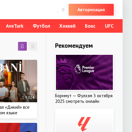
Авторизация
0
АveTurk
Футбол
Хоккей
Бокс
UFC
Рекомендуем
Борнмут — Фулхэм 3 октября
9 024
2025 смотреть онлайн
ал «Дикий» все
ком языке