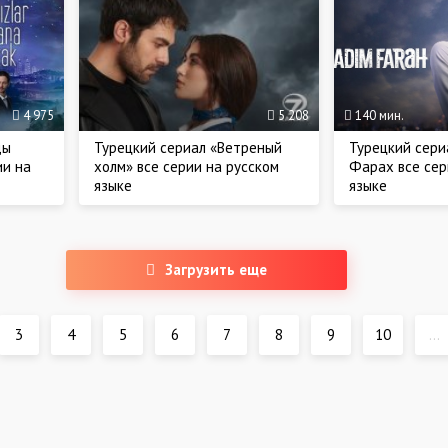
4 975
5 208
140 мин.
ды
Турецкий сериал «Ветреный
Турецкий сери
ии на
холм» все серии на русском
Фарах все сер
языке
языке
Загрузить еще
3
4
5
6
7
8
9
10
...