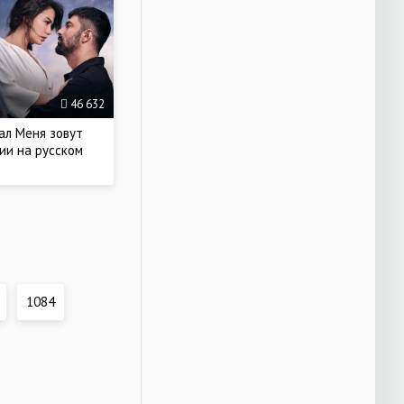
46 632
ал Меня зовут
ии на русском
1084