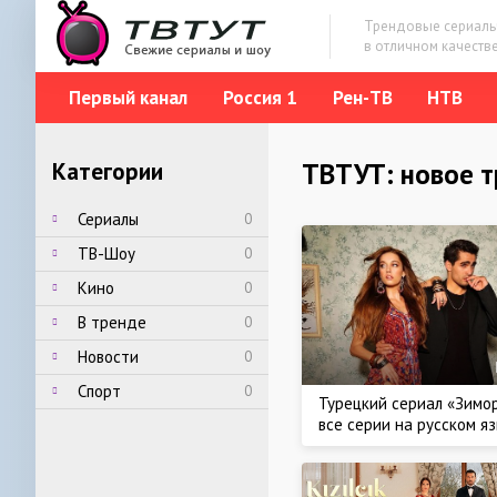
Трендовые сериальч
в отличном качеств
Первый канал
Россия 1
Рен-ТВ
НТВ
Категории
ТВТУТ: новое 
Сериалы
0
ТВ-Шоу
0
Кино
0
В тренде
0
Новости
0
Спорт
0
Турецкий сериал «Зимо
все серии на русском я