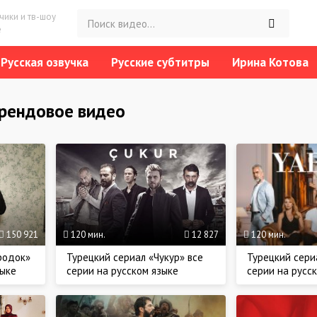
ики и тв-шоу
е
Русская озвучка
Русские субтитры
Ирина Котова
трендовое видео
150 921
120 мин.
12 827
120 мин.
родок»
Турецкий сериал «Чукур» все
Турецкий сери
зыке
серии на русском языке
серии на русс