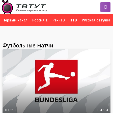
Первый канал
Россия 1
Рен-ТВ
НТВ
Русская озвучка
Футбольные матчи
16:30
4 564