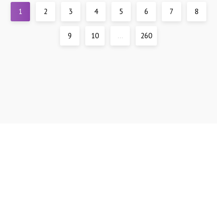
1
2
3
4
5
6
7
8
9
10
...
260
Контакты
Правообладателям
Все материалы представлены только для ознакомления.
По всем вопросам:
tvtytt@yandex.ru